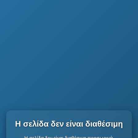
Η σελίδα δεν είναι διαθέσιμη