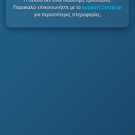
Η σελίδα δεν είναι διαθέσιμη προσωρινά.
Παρακαλώ επικοινωνήστε με το
support@myip.gr
για περισσότερες πληροφορίες.