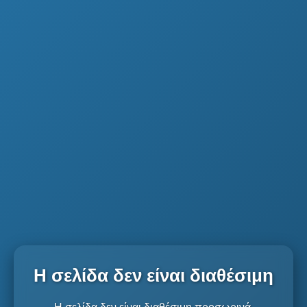
Η σελίδα δεν είναι διαθέσιμη