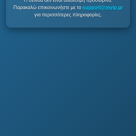
Η σελίδα δεν είναι διαθέσιμη προσωρινά.
Παρακαλώ επικοινωνήστε με το
support@myip.gr
για περισσότερες πληροφορίες.