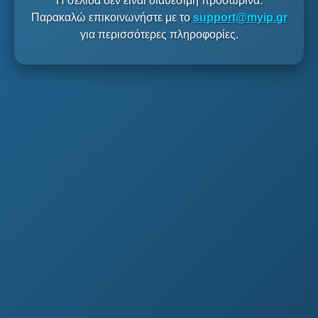
Η σελίδα δεν είναι διαθέσιμη προσωρινά.
Παρακαλώ επικοινωνήστε με το
support@myip.gr
για περισσότερες πληροφορίες.