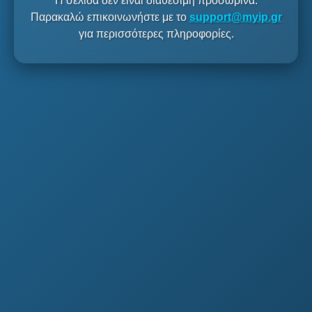
Η σελίδα δεν είναι διαθέσιμη προσωρινά.
Παρακαλώ επικοινωνήστε με το
support@myip.gr
για περισσότερες πληροφορίες.