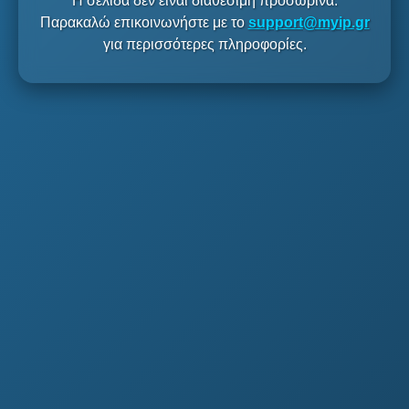
Η σελίδα δεν είναι διαθέσιμη προσωρινά.
Παρακαλώ επικοινωνήστε με το
support@myip.gr
για περισσότερες πληροφορίες.