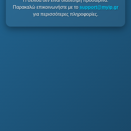
Η σελίδα δεν είναι διαθέσιμη προσωρινά.
Παρακαλώ επικοινωνήστε με το
support@myip.gr
για περισσότερες πληροφορίες.