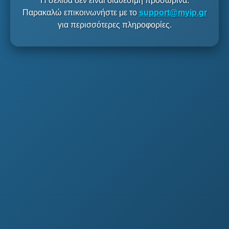
Η σελίδα δεν είναι διαθέσιμη προσωρινά.
Παρακαλώ επικοινωνήστε με το
support@myip.gr
για περισσότερες πληροφορίες.