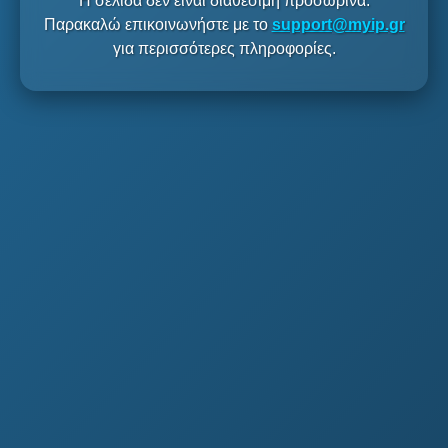
Η σελίδα δεν είναι διαθέσιμη προσωρινά.
Παρακαλώ επικοινωνήστε με το
support@myip.gr
για περισσότερες πληροφορίες.