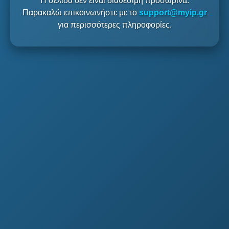
Η σελίδα δεν είναι διαθέσιμη προσωρινά.
Παρακαλώ επικοινωνήστε με το
support@myip.gr
για περισσότερες πληροφορίες.