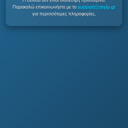
Η σελίδα δεν είναι διαθέσιμη προσωρινά.
Παρακαλώ επικοινωνήστε με το
support@myip.gr
για περισσότερες πληροφορίες.