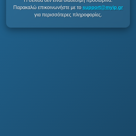
Η σελίδα δεν είναι διαθέσιμη προσωρινά.
Παρακαλώ επικοινωνήστε με το
support@myip.gr
για περισσότερες πληροφορίες.