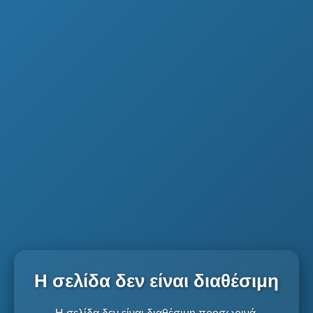
Η σελίδα δεν είναι διαθέσιμη