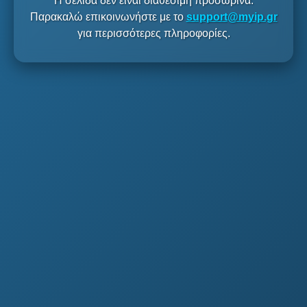
Η σελίδα δεν είναι διαθέσιμη προσωρινά.
Παρακαλώ επικοινωνήστε με το
support@myip.gr
για περισσότερες πληροφορίες.