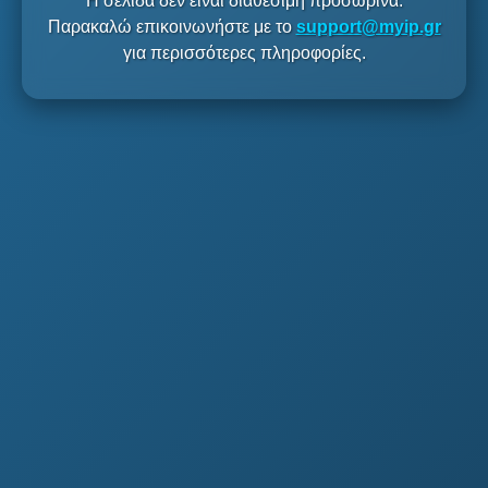
Η σελίδα δεν είναι διαθέσιμη προσωρινά.
Παρακαλώ επικοινωνήστε με το
support@myip.gr
για περισσότερες πληροφορίες.