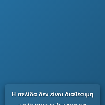
Η σελίδα δεν είναι διαθέσιμη