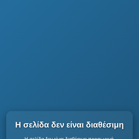
Η σελίδα δεν είναι διαθέσιμη