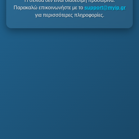
Η σελίδα δεν είναι διαθέσιμη προσωρινά.
Παρακαλώ επικοινωνήστε με το
support@myip.gr
για περισσότερες πληροφορίες.