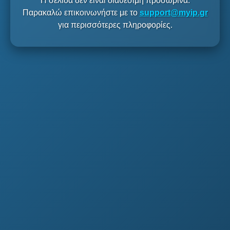
Η σελίδα δεν είναι διαθέσιμη προσωρινά.
Παρακαλώ επικοινωνήστε με το
support@myip.gr
για περισσότερες πληροφορίες.