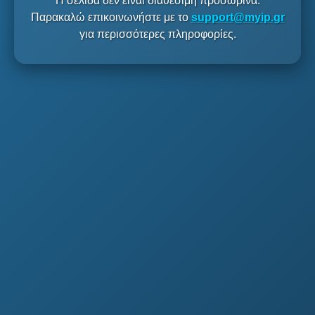
Η σελίδα δεν είναι διαθέσιμη προσωρινά.
Παρακαλώ επικοινωνήστε με το
support@myip.gr
για περισσότερες πληροφορίες.