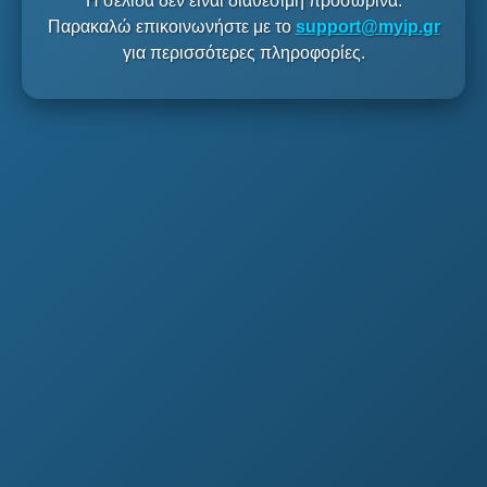
Η σελίδα δεν είναι διαθέσιμη προσωρινά.
Παρακαλώ επικοινωνήστε με το
support@myip.gr
για περισσότερες πληροφορίες.