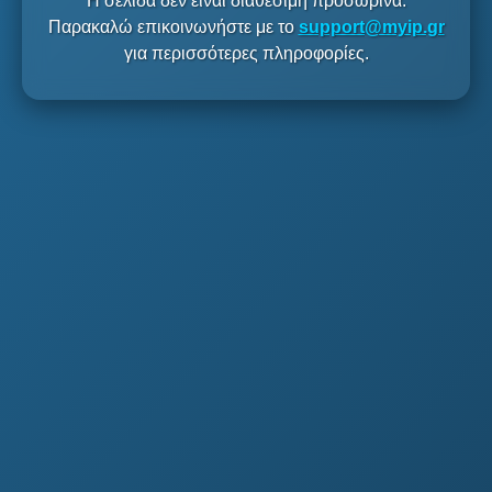
Η σελίδα δεν είναι διαθέσιμη προσωρινά.
Παρακαλώ επικοινωνήστε με το
support@myip.gr
για περισσότερες πληροφορίες.