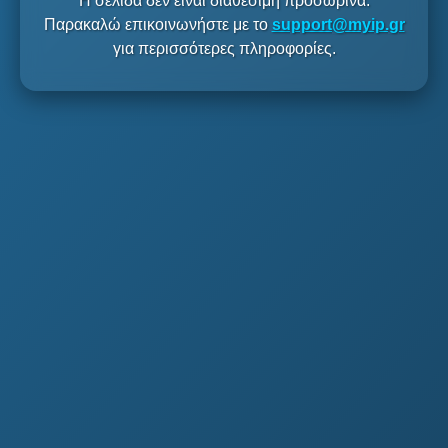
Η σελίδα δεν είναι διαθέσιμη προσωρινά.
Παρακαλώ επικοινωνήστε με το
support@myip.gr
για περισσότερες πληροφορίες.