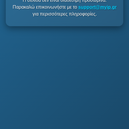
Η σελίδα δεν είναι διαθέσιμη προσωρινά.
Παρακαλώ επικοινωνήστε με το
support@myip.gr
για περισσότερες πληροφορίες.