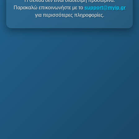
Η σελίδα δεν είναι διαθέσιμη προσωρινά.
Παρακαλώ επικοινωνήστε με το
support@myip.gr
για περισσότερες πληροφορίες.