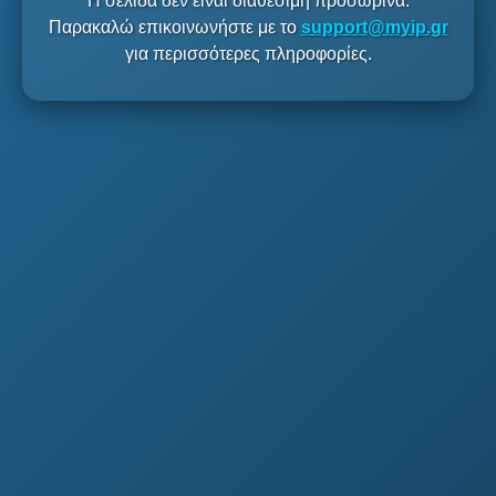
Η σελίδα δεν είναι διαθέσιμη προσωρινά.
Παρακαλώ επικοινωνήστε με το
support@myip.gr
για περισσότερες πληροφορίες.