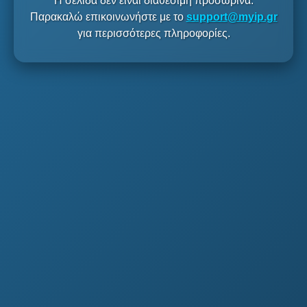
Η σελίδα δεν είναι διαθέσιμη προσωρινά.
Παρακαλώ επικοινωνήστε με το
support@myip.gr
για περισσότερες πληροφορίες.