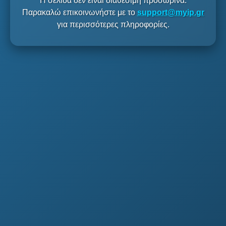
Η σελίδα δεν είναι διαθέσιμη προσωρινά.
Παρακαλώ επικοινωνήστε με το
support@myip.gr
για περισσότερες πληροφορίες.