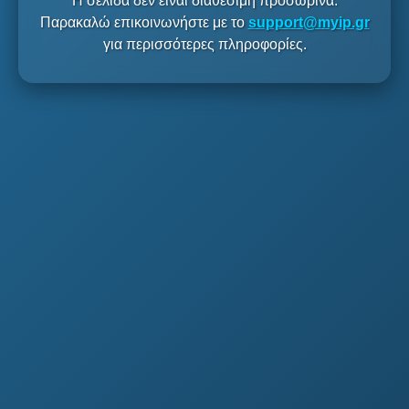
Η σελίδα δεν είναι διαθέσιμη προσωρινά.
Παρακαλώ επικοινωνήστε με το
support@myip.gr
για περισσότερες πληροφορίες.