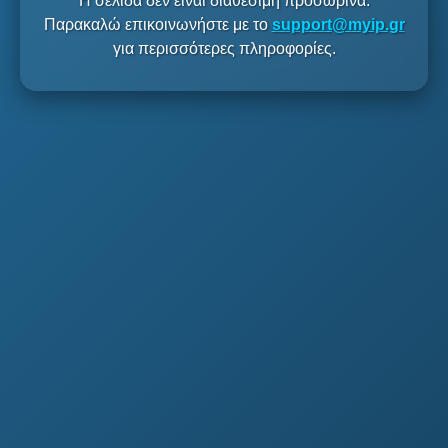
Η σελίδα δεν είναι διαθέσιμη προσωρινά.
Παρακαλώ επικοινωνήστε με το
support@myip.gr
για περισσότερες πληροφορίες.