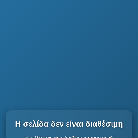
Η σελίδα δεν είναι διαθέσιμη