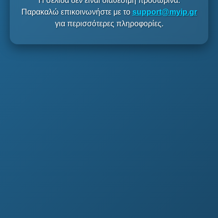
Η σελίδα δεν είναι διαθέσιμη προσωρινά.
Παρακαλώ επικοινωνήστε με το
support@myip.gr
για περισσότερες πληροφορίες.