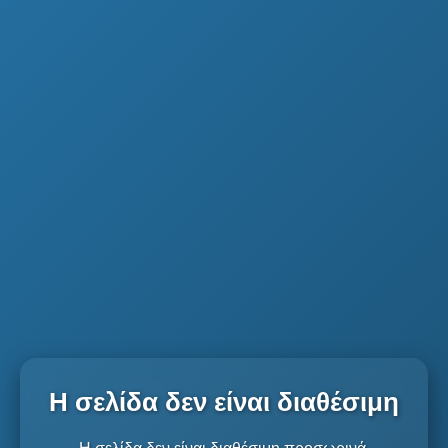
Η σελίδα δεν είναι διαθέσιμη