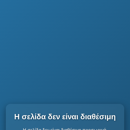
Η σελίδα δεν είναι διαθέσιμη