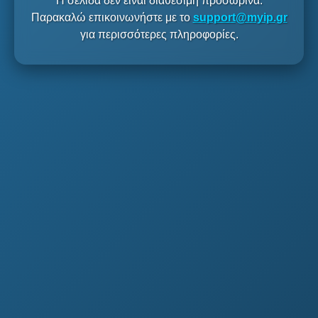
Η σελίδα δεν είναι διαθέσιμη προσωρινά.
Παρακαλώ επικοινωνήστε με το
support@myip.gr
για περισσότερες πληροφορίες.