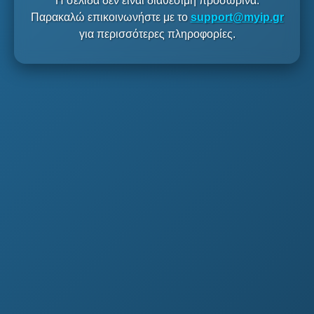
Η σελίδα δεν είναι διαθέσιμη προσωρινά.
Παρακαλώ επικοινωνήστε με το
support@myip.gr
για περισσότερες πληροφορίες.