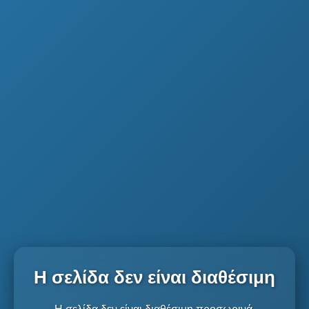
Η σελίδα δεν είναι διαθέσιμη