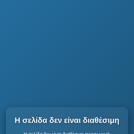
Η σελίδα δεν είναι διαθέσιμη