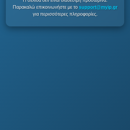
Η σελίδα δεν είναι διαθέσιμη προσωρινά.
Παρακαλώ επικοινωνήστε με το
support@myip.gr
για περισσότερες πληροφορίες.