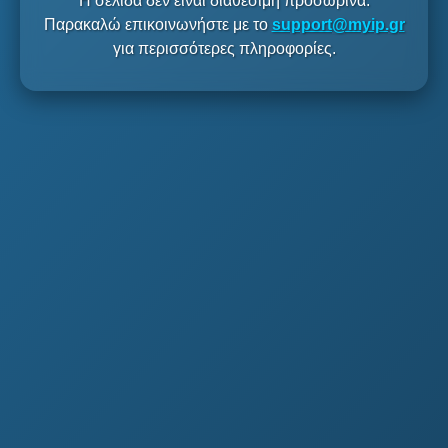
Η σελίδα δεν είναι διαθέσιμη προσωρινά.
Παρακαλώ επικοινωνήστε με το
support@myip.gr
για περισσότερες πληροφορίες.