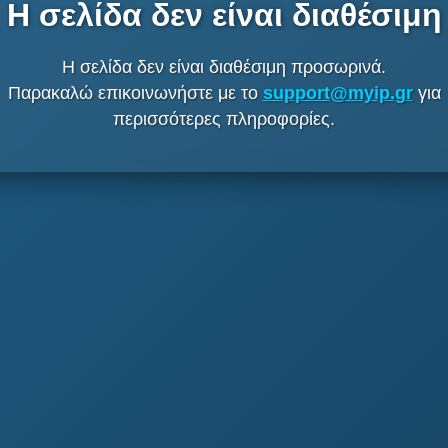
Η σελίδα δεν είναι διαθέσιμη
Η σελίδα δεν είναι διαθέσιμη προσωρινά.
Παρακαλώ επικοινωνήστε με το
support@myip.gr
για
περισσότερες πληροφορίες.