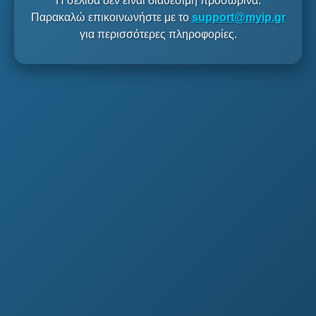
Η σελίδα δεν είναι διαθέσιμη προσωρινά.
Παρακαλώ επικοινωνήστε με το
support@myip.gr
για περισσότερες πληροφορίες.