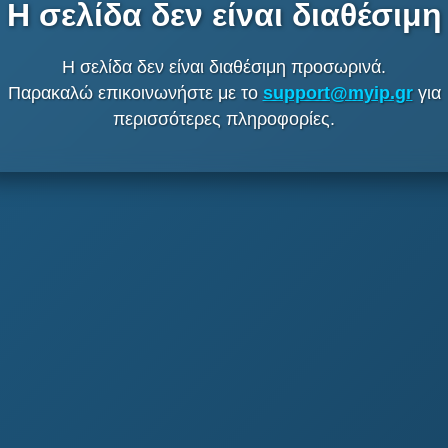
Η σελίδα δεν είναι διαθέσιμη
Η σελίδα δεν είναι διαθέσιμη προσωρινά.
Παρακαλώ επικοινωνήστε με το
support@myip.gr
για
περισσότερες πληροφορίες.