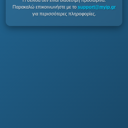
Η σελίδα δεν είναι διαθέσιμη προσωρινά.
Παρακαλώ επικοινωνήστε με το
support@myip.gr
για περισσότερες πληροφορίες.