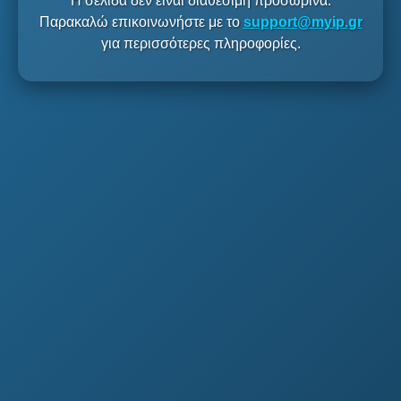
Η σελίδα δεν είναι διαθέσιμη προσωρινά.
Παρακαλώ επικοινωνήστε με το
support@myip.gr
για περισσότερες πληροφορίες.