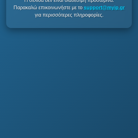
Η σελίδα δεν είναι διαθέσιμη προσωρινά.
Παρακαλώ επικοινωνήστε με το
support@myip.gr
για περισσότερες πληροφορίες.