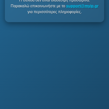
Η σελίδα δεν είναι διαθέσιμη προσωρινά.
Παρακαλώ επικοινωνήστε με το
support@myip.gr
για περισσότερες πληροφορίες.