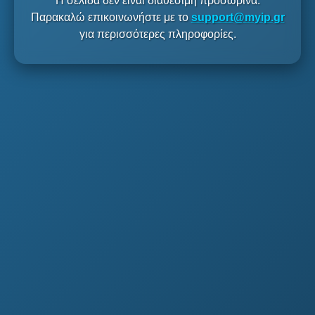
Η σελίδα δεν είναι διαθέσιμη προσωρινά.
Παρακαλώ επικοινωνήστε με το
support@myip.gr
για περισσότερες πληροφορίες.