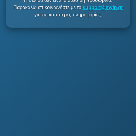
Η σελίδα δεν είναι διαθέσιμη προσωρινά.
Παρακαλώ επικοινωνήστε με το
support@myip.gr
για περισσότερες πληροφορίες.