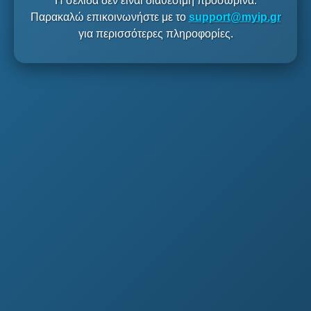
Η σελίδα δεν είναι διαθέσιμη προσωρινά.
Παρακαλώ επικοινωνήστε με το
support@myip.gr
για περισσότερες πληροφορίες.