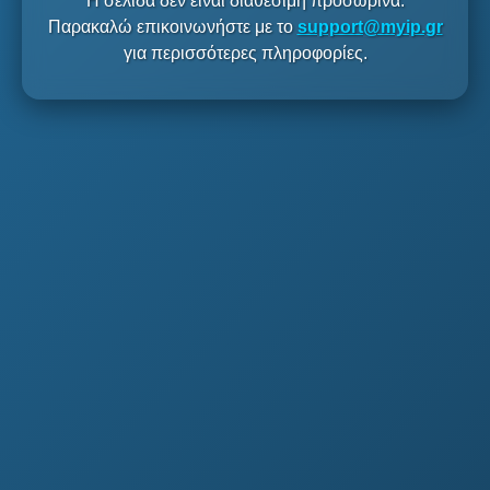
Η σελίδα δεν είναι διαθέσιμη προσωρινά.
Παρακαλώ επικοινωνήστε με το
support@myip.gr
για περισσότερες πληροφορίες.